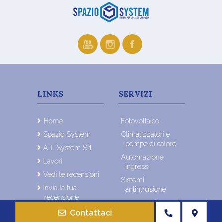
LINKS
SERVIZI
Home
Fotovoltaico
Spazio System
Climatizzatori e
pompe di calore
A.T. System Srl
Automazione
Lavori
ingressi
Vedi le recensioni
Sistemi
Invia la tua
antintrusione
recensione
Impianti di
Contatti
videosorveglianza
Contattaci