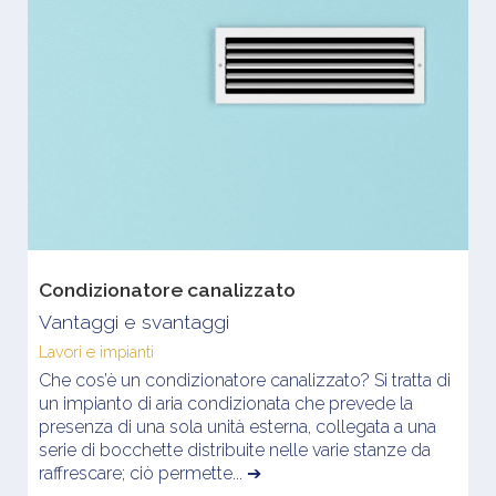
Condizionatore canalizzato
Vantaggi e svantaggi
Lavori e impianti
Che cos’è un
condizionatore canalizzato
? Si tratta di
un impianto di aria condizionata che prevede la
presenza di una sola unità esterna, collegata a una
serie di bocchette distribuite nelle varie stanze da
raffrescare; ciò permette... ➔